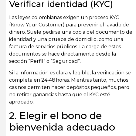
Verificar identidad (KYC)
Las leyes colombianas exigen un proceso KYC
(Know Your Customer) para prevenir el lavado de
dinero. Suele pedirse una copia del documento de
identidad y una prueba de domicilio, como una
factura de servicios públicos. La carga de estos
documentos se hace directamente desde la
sección “Perfil” o “Seguridad”.
Si la información es clara y legible, la verificación se
completa en 24‑48 horas. Mientras tanto, muchos
casinos permiten hacer depósitos pequeños, pero
no retirar ganancias hasta que el KYC esté
aprobado.
2. Elegir el bono de
bienvenida adecuado