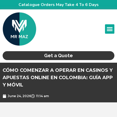
Catalogue Orders May Take 4 To 6 Days
CONTACT US
Get a Quote
CÓMO COMENZAR A OPERAR EN CASINOS Y
APUESTAS ONLINE EN COLOMBIA: GUÍA APP
Y MÓVIL
June 24, 2026
11:14 am