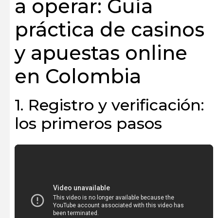
a operar: Guía
práctica de casinos
y apuestas online
en Colombia
1. Registro y verificación:
los primeros pasos