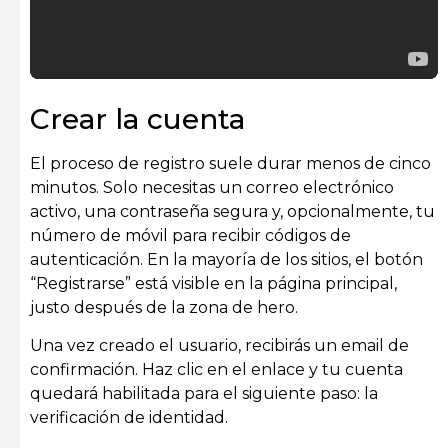
Crear la cuenta
El proceso de registro suele durar menos de cinco
minutos. Solo necesitas un correo electrónico
activo, una contraseña segura y, opcionalmente, tu
número de móvil para recibir códigos de
autenticación. En la mayoría de los sitios, el botón
“Registrarse” está visible en la página principal,
justo después de la zona de hero.
Una vez creado el usuario, recibirás un email de
confirmación. Haz clic en el enlace y tu cuenta
quedará habilitada para el siguiente paso: la
verificación de identidad.