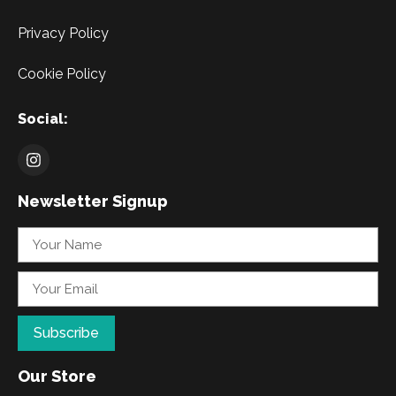
Privacy Policy
Cookie Policy
Social:
Newsletter Signup
Subscribe
Our Store