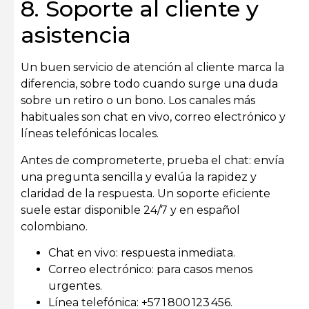
8. Soporte al cliente y
asistencia
Un buen servicio de atención al cliente marca la
diferencia, sobre todo cuando surge una duda
sobre un retiro o un bono. Los canales más
habituales son chat en vivo, correo electrónico y
líneas telefónicas locales.
Antes de comprometerte, prueba el chat: envía
una pregunta sencilla y evalúa la rapidez y
claridad de la respuesta. Un soporte eficiente
suele estar disponible 24/7 y en español
colombiano.
Chat en vivo: respuesta inmediata.
Correo electrónico: para casos menos
urgentes.
Línea telefónica: +57 1 800 123 456.