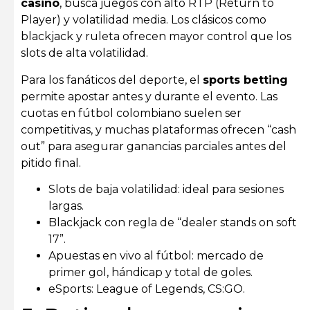
casino
, busca juegos con alto RTP (Return to
Player) y volatilidad media. Los clásicos como
blackjack y ruleta ofrecen mayor control que los
slots de alta volatilidad.
Para los fanáticos del deporte, el
sports betting
permite apostar antes y durante el evento. Las
cuotas en fútbol colombiano suelen ser
competitivas, y muchas plataformas ofrecen “cash
out” para asegurar ganancias parciales antes del
pitido final.
Slots de baja volatilidad: ideal para sesiones
largas.
Blackjack con regla de “dealer stands on soft
17”.
Apuestas en vivo al fútbol: mercado de
primer gol, hándicap y total de goles.
eSports: League of Legends, CS:GO.