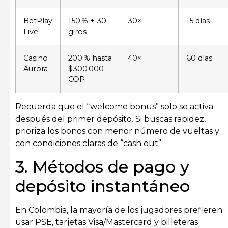
BetPlay
150 % + 30
30×
15 días
Live
giros
Casino
200 % hasta
40×
60 días
Aurora
$300 000
COP
Recuerda que el “welcome bonus” solo se activa
después del primer depósito. Si buscas rapidez,
prioriza los bonos con menor número de vueltas y
con condiciones claras de “cash out”.
3. Métodos de pago y
depósito instantáneo
En Colombia, la mayoría de los jugadores prefieren
usar PSE, tarjetas Visa/Mastercard y billeteras