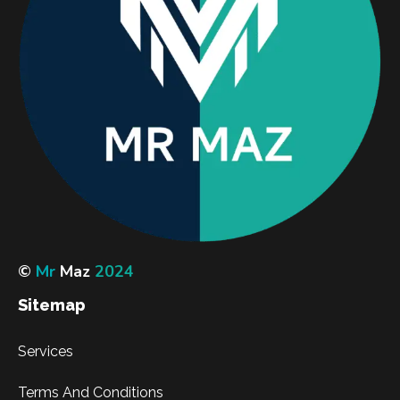
©
Mr
Maz
2024
Sitemap
Services
Terms And Conditions