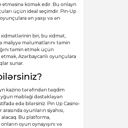
n etməsinə kömək edir. Bu onlayn
çuları üçün ideal seçimdir. Pin-Up
 oyunçulara ən yaxşı və ən
xidmətlərinin biri, bu xidmət,
və maliyyə məlumatlarını təmin
cağını təmin etmək üçün
də etmək, Azərbaycanlı oyunçulara
qlar sunar.
ilərsiniz?
ayn kazino tərəfindən təqdim
 uyğun məbləği dəstəkləyən
ifadə edə bilərsiniz. Pin Up Casino-
r arasında oyunların siyahısı,
 alacaq. Bu platforma,
 onların oyun oynayışını və