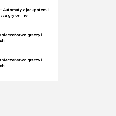
 – Automaty z jackpotem i
sze gry online
ezpieczeństwo graczy i
ych
ezpieczeństwo graczy i
ych