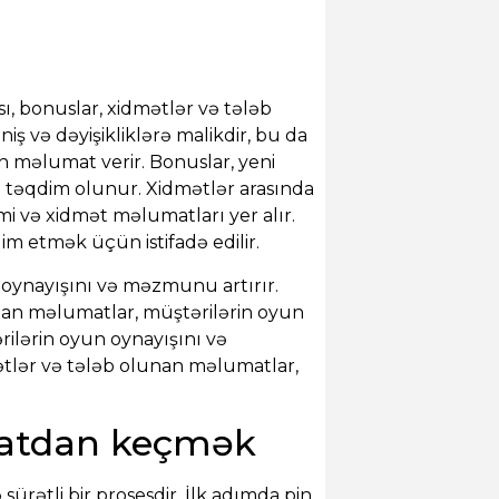
ı, bonuslar, xidmətlər və tələb
ş və dəyişikliklərə malikdir, bu da
 məlumat verir. Bonuslar, yeni
 təqdim olunur. Xidmətlər arasında
i və xidmət məlumatları yer alır.
m etmək üçün istifadə edilir.
 oynayışını və məzmunu artırır.
unan məlumatlar, müştərilərin oyun
ilərin oyun oynayışını və
ətlər və tələb olunan məlumatlar,
yatdan keçmək
rətli bir prosesdir. İlk adımda pin