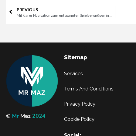
PREVIOUS
Mit klarer Navigation zum entspannten Spielvergnügen in Österreichs Top-Casinos
Sitemap
Services
Terms And Conditions
Privacy Policy
©
Mr
Maz
2024
Cookie Policy
Social: