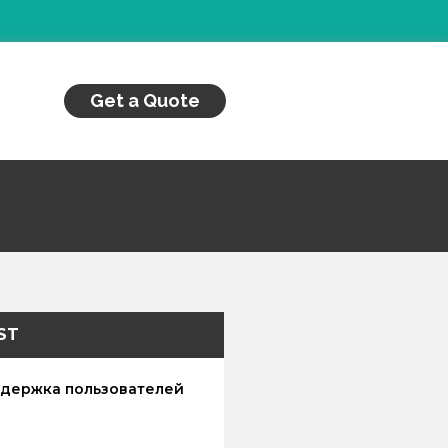
Get a Quote
ST
ддержка пользователей