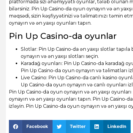
platformada sizi əhəmiyyətli oyunlar, tələb olunan m
bilərsiniz. Pin Up Casino-da oyun oynayın və ən yaxş
məqsədi, sizin kəşfiyyətinizi və təlimatınızı təmin e
oynayın və ən yaxşı oyunları tapın.
Pin Up Casino-da oyunlar
Slotlar: Pin Up Casino-da ən yaxşı slotlar tapıla
oynayın və ən yaxşı slotları seçin.
Karadağ oyunları: Pin Up Casino-da karadağ o
Pin Up Casino-da oyun oynayın və təlimatları izl
Live Casino: Pin Up Casino-da canlı kasino oyu
Up Casino-da oyun oynayın və canlı oyunları izl
Pin Up Casino-da oyun oynayın və ən yaxşı oyunları 
oynayın və ən yaxşı oyunları tapın. Pin Up Casino-d
izləyin. Pin Up Casino-da oyun oynayın və ən yaxşı oyu
Facebook
Twitter
LinkedIn