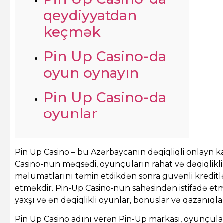
qeydiyyatdan
keçmək
Pin Up Casino-da
oyun oynayın
Pin Up Casino-da
oyunlar
Pin Up Casino – bu Azərbaycanın dəqiqliqli onlayn ka
Casino-nun məqsədi, oyunçuların rahat və dəqiqlikl
məlumatlarını təmin etdikdən sonra güvənli kreditlə
etməkdir. Pin-Up Casino-nun sahəsindən istifadə et
yaxşı və ən dəqiqlikli oyunlar, bonuslar və qazanıqla
Pin Up Casino adını verən Pin-Up markası, oyunçula