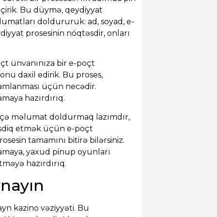
eçirik. Bu düymə, qeydiyyat
əlumatları doldururuk: ad, soyad, e-
diyyat prosesinin nöqtəsdir, onları
t ünvanınıza bir e-poçt
nu daxil edirik. Bu proses,
mamlanması üçün necədir.
maya hazırdırıq.
eçə məlumat doldurmaq lazımdır,
təsdiq etmək üçün e-poçt
osesin tamamını bitirə bilərsiniz.
amaya, yaxud pinup oyunları
etməyə hazırdırıq.
ynayın
yn kazino vəziyyəti. Bu