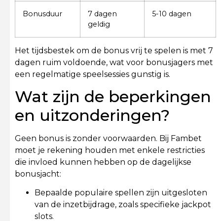
Bonusduur
7 dagen
5-10 dagen
geldig
Het tijdsbestek om de bonus vrij te spelen is met 7
dagen ruim voldoende, wat voor bonusjagers met
een regelmatige speelsessies gunstig is.
Wat zijn de beperkingen
en uitzonderingen?
Geen bonus is zonder voorwaarden. Bij Fambet
moet je rekening houden met enkele restricties
die invloed kunnen hebben op de dagelijkse
bonusjacht:
Bepaalde populaire spellen zijn uitgesloten
van de inzetbijdrage, zoals specifieke jackpot
slots.