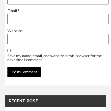
Email
*
Website
Save my name, email, and website in this browser for the
next time I comment.
RECENT POST