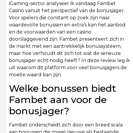
iGaming-sector analyseer ik vandaag Fambet
Casino vanuit het perspectief van de bonusjager.
Voor spelers die constant op zoek zijn naar
waardevolle bonussen en extra’s kan het aanbod
en de voorwaarden van een casino
doorslaggevend zijn. Fambet presenteert zich in
de markt met een aantrekkelijk bonussysteem,
maar hoe verhoudt dit zich tot wat de serieuze
bonusjager echt nodig heeft? In deze review leg ik
uit waarom dit platform voor veel bonusjagers de
moeite waard kan zijn.
Welke bonussen biedt
Fambet aan voor de
bonusjager?
Fambet onderscheidt zich door een breed scala
aan bonussen die zowel nieuwe als bestaande