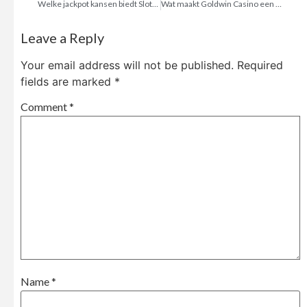
Welke jackpot kansen biedt Slottio Casino aan spelers?
Wat maakt Goldwin Casino een veilige gokomgeving?
Leave a Reply
Your email address will not be published.
Required
fields are marked
*
Comment
*
Name
*