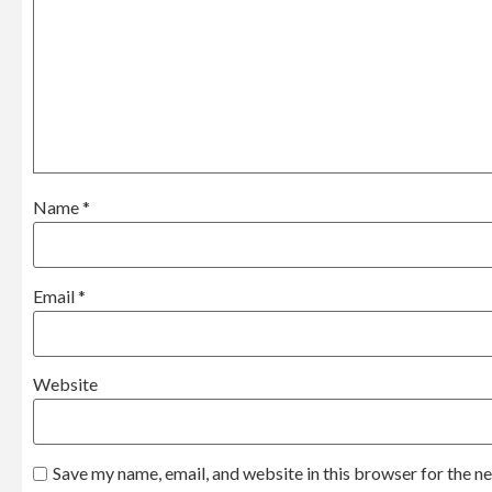
Name
*
Email
*
Website
Save my name, email, and website in this browser for the n