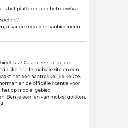
 is het platform zeer betrouwbaar.
 spelers?
n, maar de reguliere aanbiedingen
biedt Rizz Casino een solide en
elijke, snelle mobiele site en een
akt het een aantrekkelijke keuze.
ormen en de officiële licentie voor
t het op mobiel gebied
n. Ben je een fan van mobiel gokken,
st.