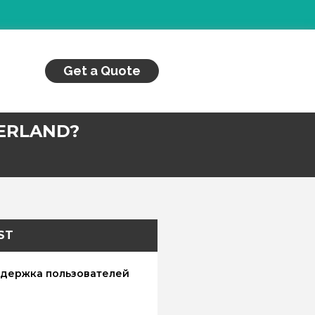
Get a Quote
DERLAND?
ST
ддержка пользователей