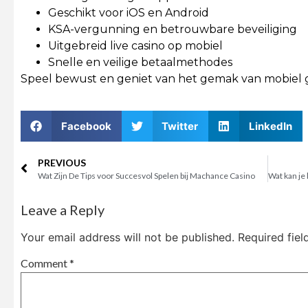
Geschikt voor iOS en Android
KSA-vergunning en betrouwbare beveiliging
Uitgebreid live casino op mobiel
Snelle en veilige betaalmethodes
Speel bewust en geniet van het gemak van mobiel 
Facebook
Twitter
LinkedIn
PREVIOUS
Wat Zijn De Tips voor Succesvol Spelen bij Machance Casino
Leave a Reply
Your email address will not be published.
Required fie
Comment
*