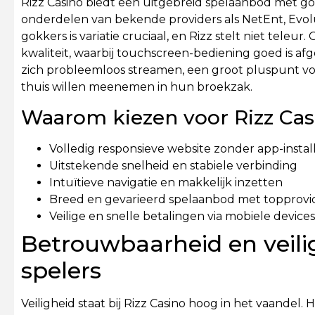
Rizz Casino biedt een uitgebreid spelaanbod met gok
onderdelen van bekende providers als NetEnt, Evolu
gokkers is variatie cruciaal, en Rizz stelt niet teleu
kwaliteit, waarbij touchscreen-bediening goed is afg
zich probleemloos streamen, een groot pluspunt voo
thuis willen meenemen in hun broekzak.
Waarom kiezen voor Rizz Cas
Volledig responsieve website zonder app-install
Uitstekende snelheid en stabiele verbinding
Intuïtieve navigatie en makkelijk inzetten
Breed en gevarieerd spelaanbod met topprovi
Veilige en snelle betalingen via mobiele devices
Betrouwbaarheid en veili
spelers
Veiligheid staat bij Rizz Casino hoog in het vaandel.