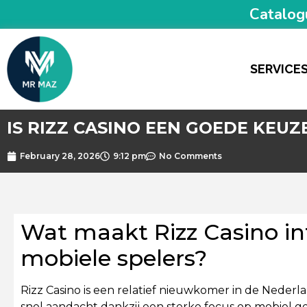
Catalog
SERVICE
IS RIZZ CASINO EEN GOEDE KEU
February 28, 2026
9:12 pm
No Comments
Wat maakt Rizz Casino in
mobiele spelers?
Rizz Casino is een relatief nieuwkomer in de Nederl
snel aandacht dankzij een sterke focus op mobiel g