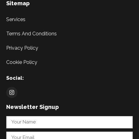
Sitemap
Services
Terms And Conditions
Privacy Policy
Cookie Policy
Social:
Newsletter Signup