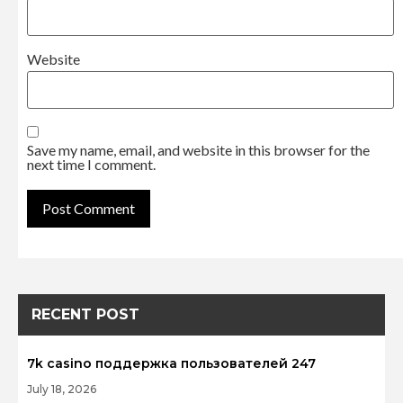
Website
Save my name, email, and website in this browser for the
next time I comment.
RECENT POST
7k casino поддержка пользователей 247
July 18, 2026