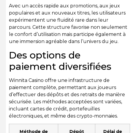
Avec un accès rapide aux promotions, aux jeux
populaires et aux nouveaux titres, les utilisateurs
expérimentent une fluidité rare dans leur
parcours. Cette structure favorise non seulement
le confort d’utilisation mais participe également à
une immersion agréable dans l’univers du jeu.
Des options de
paiement diversifiées
Winnita Casino offre une infrastructure de
paiement complète, permettant aux joueurs
d’effectuer des dépôts et des retraits de manière
sécurisée. Les méthodes acceptées sont variées,
incluant cartes de crédit, portefeuilles
électroniques, et même des crypto-monnaies.
Méthode de
Dépôt
Délai de