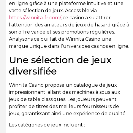
en ligne grâce à une plateforme intuitive et une
vaste sélection de jeux. Accessible via
https://winnita-fr.com/
, ce casino a su attirer
l’attention des amateurs de jeux de hasard grâce à
son offre variée et ses promotions régulières.
Analysons ce qui fait de Winnita Casino une
marque unique dans l’univers des casinos en ligne.
Une sélection de jeux
diversifiée
Winnita Casino propose un catalogue de jeux
impressionnant, allant des machines à sous aux
jeux de table classiques. Les joueurs peuvent
profiter de titres des meilleurs fournisseurs de
jeux, garantissant ainsi une expérience de qualité.
Les catégories de jeux incluent :