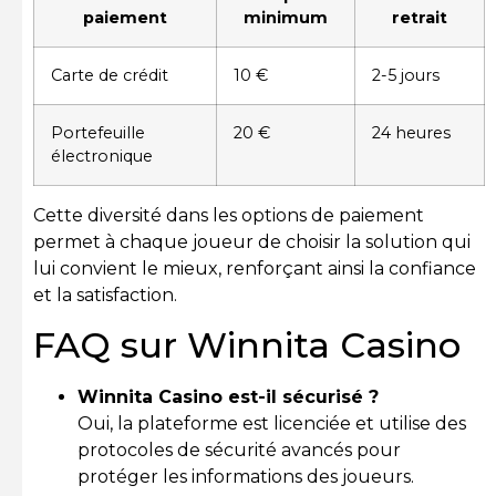
paiement
minimum
retrait
Carte de crédit
10 €
2-5 jours
Portefeuille
20 €
24 heures
électronique
Cette diversité dans les options de paiement
permet à chaque joueur de choisir la solution qui
lui convient le mieux, renforçant ainsi la confiance
et la satisfaction.
FAQ sur Winnita Casino
Winnita Casino est-il sécurisé ?
Oui, la plateforme est licenciée et utilise des
protocoles de sécurité avancés pour
protéger les informations des joueurs.