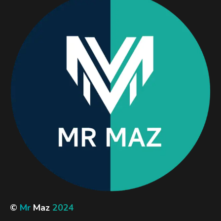
©
Mr
Maz
2024